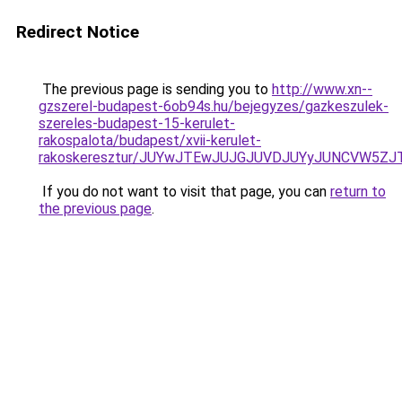
Redirect Notice
The previous page is sending you to
http://www.xn--
gzszerel-budapest-6ob94s.hu/bejegyzes/gazkeszulek-
szereles-budapest-15-kerulet-
rakospalota/budapest/xvii-kerulet-
rakoskeresztur/JUYwJTEwJUJGJUVDJUYyJUNCVW5Z
If you do not want to visit that page, you can
return to
the previous page
.