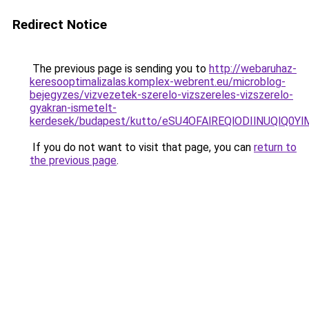
Redirect Notice
The previous page is sending you to
http://webaruhaz-
keresooptimalizalas.komplex-webrent.eu/microblog-
bejegyzes/vizvezetek-szerelo-vizszereles-vizszerelo-
gyakran-ismetelt-
kerdesek/budapest/kutto/eSU4OFAlREQlODIlNUQlQ
If you do not want to visit that page, you can
return to
the previous page
.