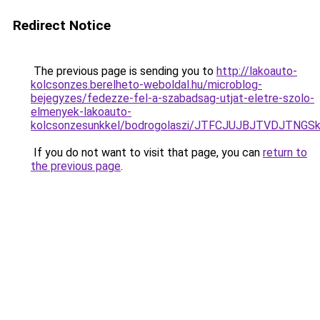
Redirect Notice
The previous page is sending you to
http://lakoauto-
kolcsonzes.berelheto-weboldal.hu/microblog-
bejegyzes/fedezze-fel-a-szabadsag-utjat-eletre-szolo-
elmenyek-lakoauto-
kolcsonzesunkkel/bodrogolaszi/JTFCJUJBJTVDJTNG
If you do not want to visit that page, you can
return to
the previous page
.