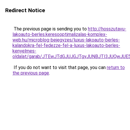
Redirect Notice
The previous page is sending you to
http://hosszutavu-
lakoauto-berles.keresooptimalizalas-komplex-
web.hu/microblog-bejegyzes/luxus-lakoauto-berles-
kalandokra-fel-fedezze-fel-a-luxus-lakoauto-berles-
kenyelmes-
oldalat/garab/JTEwJTdGJUJGJTgyJUNBJTI3JUQwJU
If you do not want to visit that page, you can
return to
the previous page
.