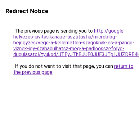
Redirect Notice
The previous page is sending you to
http://google-
helyezes-javitas.kanape-tisztitas.hu/microblog-
bejegyzes/vege-a-kellemetlen-szagoknak-es-a-pango-
viznek-igy-szabadulhatsz-meg-a-padloosszefolyo-
dugulasatol/tyukod/JTEyJThBJUE0JUE3JTg1JUZDR
If you do not want to visit that page, you can
return to
the previous page
.